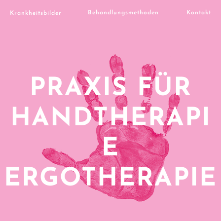
Behandlungsmethoden
Kontakt
Krankheitsbilder
PRAXIS FÜR
HANDTHERAPI
E
ERGOTHERAPIE